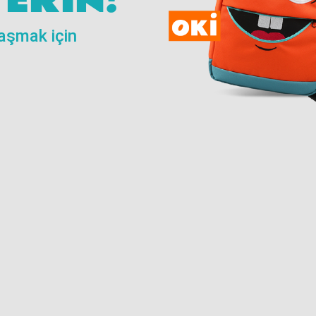
ERİN!
laşmak için